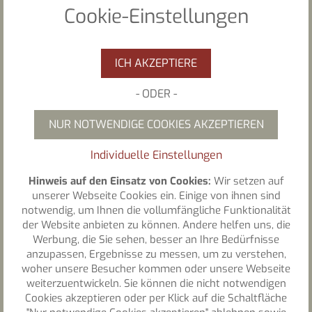
Cookie-Einstellungen
Preise pro Person / 3 ÜN
ICH AKZEPTIERE
547,50 €
im Ambiente Smart
-
ODER
-
577,50 €
im Ambiente Relax
NUR NOTWENDIGE COOKIES AKZEPTIEREN
oder Appartement „Magnolie“ im Nebenhaus
Individuelle Einstellungen
613,50 €
im Ambiente Komfort
Hinweis auf den Einsatz von Cookies:
Wir setzen auf
oder Appartement „Seerose“ im Nebenhaus
unserer Webseite Cookies ein. Einige von ihnen sind
notwendig, um Ihnen die vollumfängliche Funktionalität
631,50 €
im Wellness-
Zimmer
der Website anbieten zu können. Andere helfen uns, die
Werbung, die Sie sehen, besser an Ihre Bedürfnisse
­oder Appartement „Lilie“ oder „Orchidee“ im
anzupassen, Ergebnisse zu messen, um zu verstehen,
woher unsere Besucher kommen oder unsere Webseite
Nebenhaus
weiterzuentwickeln. Sie können die nicht notwendigen
Cookies akzeptieren oder per Klick auf die Schaltfläche