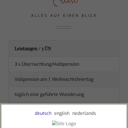
ALLES AUF EINEN BLICK
Leistungen / 3 ÜN
3 x Übernachtung/Halbpension
Vollpension am 1. Weihnachtsfeiertag
täglich eine geführte Wanderung
Kostenlose Nutzung Quellkraft, Nieder Natur-
deutsch
english
nederlands
SPA