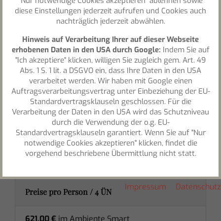
"Nur notwendige Cookies akzeptieren" ablehnen sowie
diese Einstellungen jederzeit aufrufen und Cookies auch
nachträglich jederzeit abwählen.
Leistungen / 4 ÜN
Hinweis auf Verarbeitung Ihrer auf dieser Webseite
erhobenen Daten in den USA durch Google:
Indem Sie auf
4 x Übernachtung/Halbpension
"Ich akzeptiere" klicken, willigen Sie zugleich gem. Art. 49
Abs. 1 S. 1 lit. a DSGVO ein, dass Ihre Daten in den USA
verarbeitet werden. Wir haben mit Google einen
Vollpension am 1. Weihnachtsfeiertag
Auftragsverarbeitungsvertrag unter Einbeziehung der EU-
Standardvertragsklauseln geschlossen. Für die
täglich eine geführte Wanderung
Verarbeitung der Daten in den USA wird das Schutzniveau
durch die Verwendung der o.g. EU-
Standardvertragsklauseln garantiert. Wenn Sie auf "Nur
Kostenlose Nutzung Quellkraft, Nieder Natur-
notwendige Cookies akzeptieren" klicken, findet die
vorgehend beschriebene Übermittlung nicht statt.
SPA
Impressum
Datenschutz
Preise pro Person / 4 ÜN
621,00 €
im Ambiente Smart